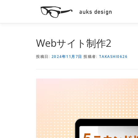
コ
ン
テ
ン
ツ
へ
Webサイト制作2
ス
キ
投稿日:
2024年11月7日
投稿者:
TAKASHI0626
ッ
プ